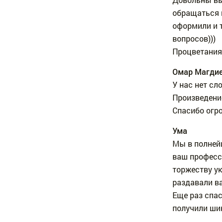
обращаться к
оформили и 
вопросов)))
Процветания 
Омар Магди
У нас нет сл
Произведени
Спасибо огро
Ума
Мы в полней
ваш професси
торжеству ук
раздавали в
Еще раз спас
получили ши