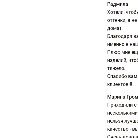
Радмила
Хотели, что
оттенки, а н
дома)
Благодаря в
именно в наш
Плюс мне ещ
изделий, что
тяжело.
Спасибо вам
клиентов!!!
Марина Гро
Приходили с
несколькими
нельзя лучше
качество - в
Очень довол