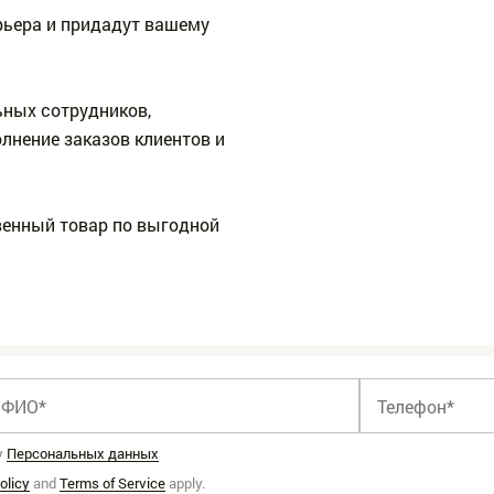
рьера и придадут вашему
ных сотрудников,
лнение заказов клиентов и
венный товар по выгодной
у
Персональных данных
olicy
and
Terms of Service
apply.