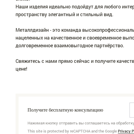
Контакты
Наши изделия идеально подойдут для любого инте
пространству элегантный и стильный вид.
+7 (988) 782-55-55
+7 (980) 177-11-11
Металлдизайн - это команда высокопрофессиональ
нацеленных на качественное и своевременное выпо
metalldiz_group@yahoo.com
долговременное взаимовыгодное партнёрство.
Свяжитесь с нами прямо сейчас и получите качест
цене!
Получите бесплатную консультацию
Нажимая кнопку отправить вы соглашаетесь на обработк
This site is protected by reCAPTCHA and the Google
Privacy P