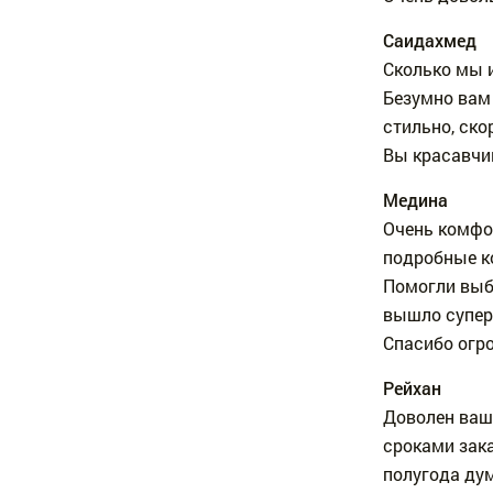
Саидахмед
Сколько мы и
Безумно вам
стильно, ско
Вы красавчи
Медина
Очень комфор
подробные к
Помогли выб
вышло супер
Спасибо огр
Рейхан
Доволен ваше
сроками зак
полугода ду