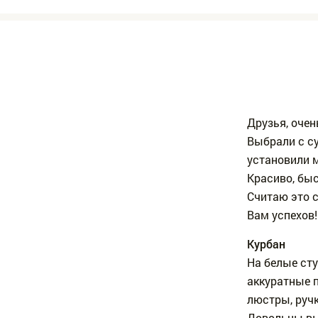
Друзья, очен
Выбрали с су
установили 
Красиво, быс
Считаю это 
Вам успехов!
Курбан
На белые ст
аккуратные 
люстры, руч
Довольны вы