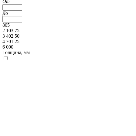
От
До
805
2 103.75
3 402.50
4 701.25
6 000
Толщина, мм