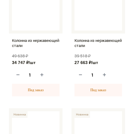
+7 (988) 782-55-55
+7 (980) 177-11-11
metalldiz_group@yahoo.com
Колонна из нержавеющей
Колонна из нержавеющей
стали
стали
49 638 ₽
39 518 ₽
34 747 ₽
/шт
27 663 ₽
/шт
Под заказ
Под заказ
-30%
Новинка
-30%
Новинка