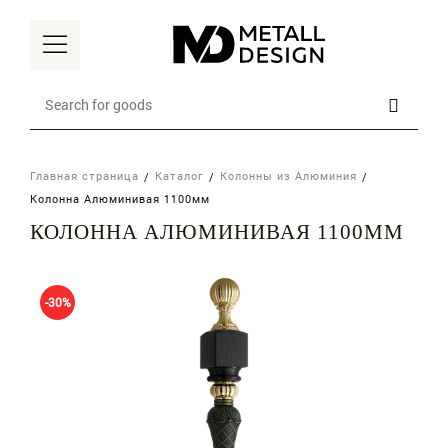
Главная страница
Каталог
Колонны из Алюминия
Главная
Колонна Алюминивая 1100мм
КОЛОННА АЛЮМИНИВАЯ 1100ММ
Каталог
Наши преимущества
-30%
Доставка
О компании
Контакты