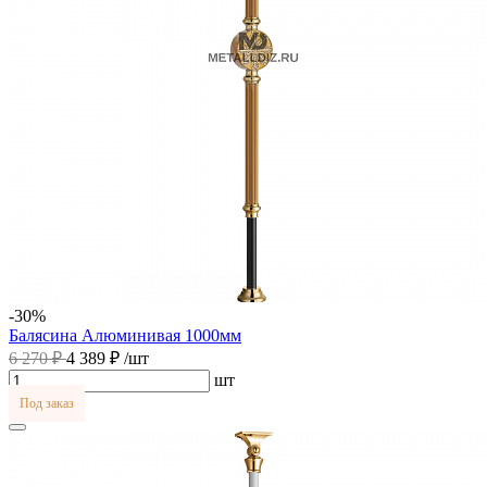
-30%
Балясина Алюминивая 1000мм
6 270 ₽
4 389 ₽
/шт
шт
Под заказ