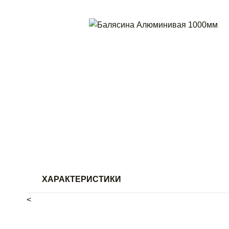
Контакты
+7 (988) 782-55-55
+7 (980) 177-11-11
metalldiz_group@yahoo.com
ХАРАКТЕРИСТИКИ
<